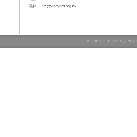
電郵：
info@vineyard.org.hk
© COPYRIGHT 2015 VINEYARD