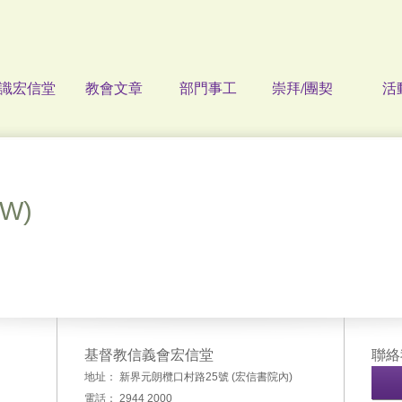
識宏信堂
教會文章
部門事工
崇拜/團契
活
(W)
基督教信義會宏信堂
聯絡
地址： 新界元朗欖口村路25號 (宏信書院內)
電話： 2944 2000