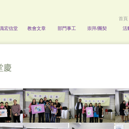
首頁
識宏信堂
教會文章
部門事工
崇拜/團契
活
 堂慶