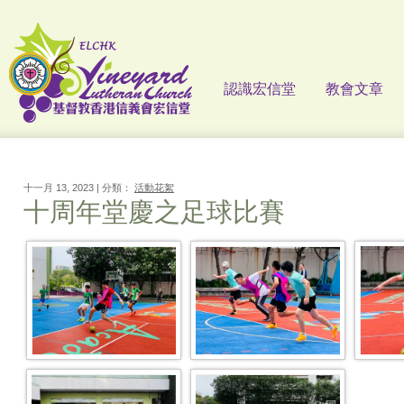
認識宏信堂
教會文章
十一月 13, 2023 | 分類：
活動花絮
十周年堂慶之足球比賽
Efb2ddea-53d0-40b0-91aa-
WhatsApp Image 2023-11-06 At
29106d
3eed5c374d18
09.57.38 (1)