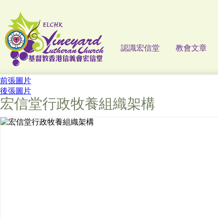
認識宏信堂
教會文章
前張圖片
後張圖片
宏信堂行政牧養組織架構