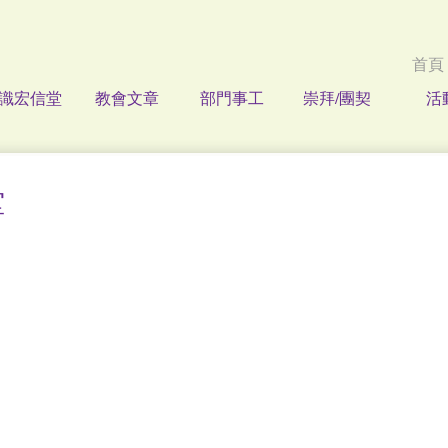
首頁
識宏信堂
教會文章
部門事工
崇拜/團契
活
堂